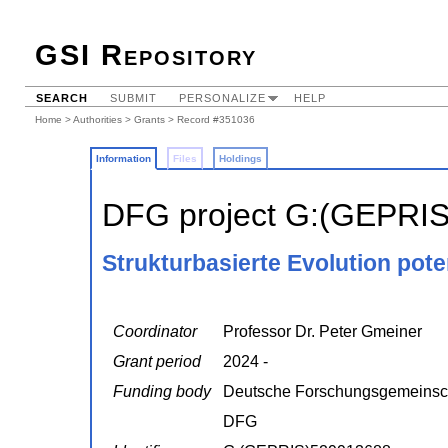
GSI Repository
SEARCH
SUBMIT
PERSONALIZE
HELP
Home
>
Authorities
>
Grants
> Record #351036
Information
Files
Holdings
DFG project G:(GEPRI
Strukturbasierte Evolution pote
Coordinator
Professor Dr. Peter Gmeiner
Grant period
2024 -
Funding body
Deutsche Forschungsgemeinsc
DFG