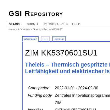
GSI Repository
SEARCH
SUBMIT
PERSONALIZE
HELP
Home
>
Authorities
>
Grants
> Record #351097
Information
Files
Holdings
ZIM KK5370601SU1
Theleis – Thermisch gespritzte
Leitfähigkeit und elektrischer Is
Grant period
2022-01-01 - 2024-09-30
Funding body
Zentrales Innovationsprogramm 
ZIM