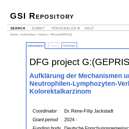
GSI Repository
SEARCH
SUBMIT
PERSONALIZE
HELP
Home
>
Authorities
>
Grants
> Record #351111
Information
Files
Holdings
DFG project G:(GEPRI
Aufklärung der Mechanismen un
Neutrophilen-Lymphozyten-Verh
Kolorektalkarzinom
Coordinator
Dr. Rene-Filip Jackstadt
Grant period
2024 -
Funding body
Deutsche Forschungsgemeinsc