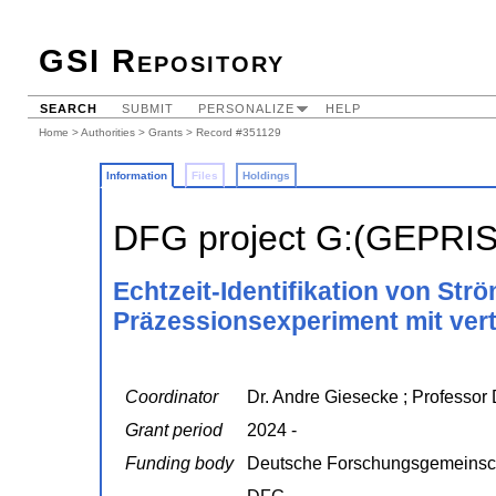
GSI Repository
SEARCH
SUBMIT
PERSONALIZE
HELP
Home
>
Authorities
>
Grants
> Record #351129
Information
Files
Holdings
DFG project G:(GEPRI
Echtzeit-Identifikation von S
Präzessionsexperiment mit vert
Coordinator
Dr. Andre Giesecke ; Professor 
Grant period
2024 -
Funding body
Deutsche Forschungsgemeinsc