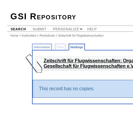
GSI Repository
SEARCH
SUBMIT
PERSONALIZE
HELP
Home
>
Authorities
>
Periodicals
>
Zeitschrift für Flugwissenschaften
Information
Files
Holdings
Zeitschrift für Flugwissenschaften: Or
Gesellschaft für Flugwissenschaften e.
This record has no copies.