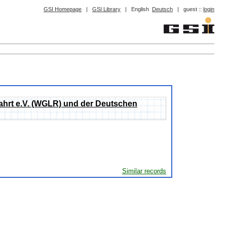
GSI Homepage
|
GSI Library
|
English
Deutsch
|
guest ::
login
mfahrt e.V. (WGLR) und der Deutschen
Similar records