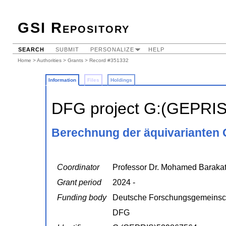
GSI Repository
SEARCH
SUBMIT
PERSONALIZE
HELP
Home
>
Authorities
>
Grants
> Record #351332
Information
Files
Holdings
DFG project G:(GEPRI
Berechnung der äquivarianten 
Coordinator
Professor Dr. Mohamed Baraka
Grant period
2024 -
Funding body
Deutsche Forschungsgemeinsc
DFG