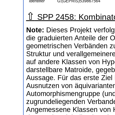
Identifier
G:(GEPRIS)539867564
⇧
SPP 2458: Kombinato
Note:
Dieses Projekt verfol
die graduierten Anteile der 
geometrischen Verbänden zu
Struktur und verallgemeine
auf andere Klassen von Hyp
darstellbare Matroide, gege
Aussage. Für das erste Ziel 
Ausnutzen von äquivarianten
Automorphismengruppe (und 
zugrundeliegenden Verbande
Angemessene Klassen von H