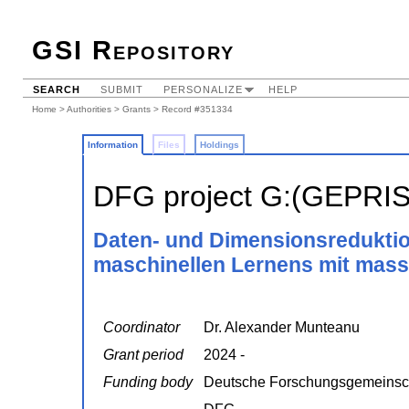
GSI Repository
SEARCH
SUBMIT
PERSONALIZE
HELP
Home
>
Authorities
>
Grants
> Record #351334
Information
Files
Holdings
DFG project G:(GEPRI
Daten- und Dimensionsreduktio
maschinellen Lernens mit mass
Coordinator
Dr. Alexander Munteanu
Grant period
2024 -
Funding body
Deutsche Forschungsgemeinsc