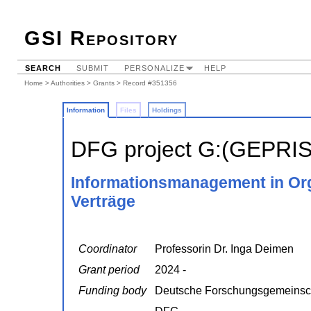
GSI Repository
SEARCH
SUBMIT
PERSONALIZE
HELP
Home
>
Authorities
>
Grants
> Record #351356
Information
Files
Holdings
DFG project G:(GEPRI
Informationsmanagement in Or
Verträge
Coordinator
Professorin Dr. Inga Deimen
Grant period
2024 -
Funding body
Deutsche Forschungsgemeinsc