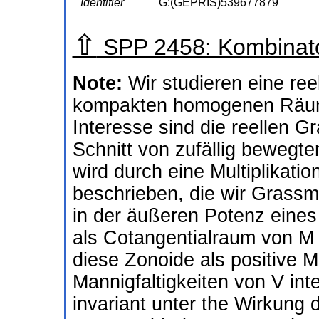
Identifier
G:(GEPRIS)539677879
⇧
SPP 2458: Kombinato
Note:
Wir studieren eine reel
kompakten homogenen Räume
Interesse sind die reellen G
Schnitt von zufällig bewegt
wird durch eine Multiplikat
beschrieben, die wir Grass
in der äußeren Potenz eines
als Cotangentialraum von M 
diese Zonoide als positive
Mannigfaltigkeiten von V inte
invariant unter the Wirkung d