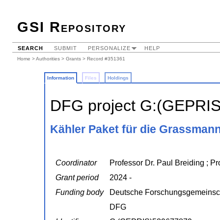
GSI Repository
SEARCH
SUBMIT
PERSONALIZE
HELP
Home
>
Authorities
>
Grants
> Record #351361
Information
Files
Holdings
DFG project G:(GEPRI
Kähler Paket für die Grassman
Coordinator
Professor Dr. Paul Breiding ; Pr
Grant period
2024 -
Funding body
Deutsche Forschungsgemeinsc
DFG