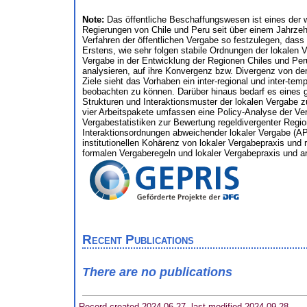
Note:
Das öffentliche Beschaffungswesen ist eines der w
Regierungen von Chile und Peru seit über einem Jahrzeh
Verfahren der öffentlichen Vergabe so festzulegen, das
Erstens, wie sehr folgen stabile Ordnungen der lokalen V
Vergabe in der Entwicklung der Regionen Chiles und Peru
analysieren, auf ihre Konvergenz bzw. Divergenz von den
Ziele sieht das Vorhaben ein inter-regional und inter-
beobachten zu können. Darüber hinaus bedarf es eines g
Strukturen und Interaktionsmuster der lokalen Vergabe z
vier Arbeitspakete umfassen eine Policy-Analyse der V
Vergabestatistiken zur Bewertung regeldivergenter Regio
Interaktionsordnungen abweichender lokaler Vergabe (AP
institutionellen Kohärenz von lokaler Vergabepraxis und
formalen Vergaberegeln und lokaler Vergabepraxis und an
Recent Publications
There are no publications
Record created 2024-06-27, last modified 2024-09-28