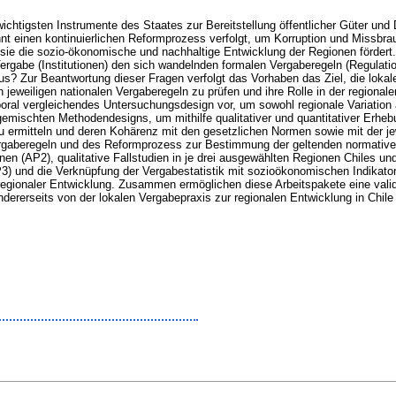
ichtigsten Instrumente des Staates zur Bereitstellung öffentlicher Güter und 
nt einen kontinuierlichen Reformprozess verfolgt, um Korruption und Missbra
s sie die sozio-ökonomische und nachhaltige Entwicklung der Regionen förder
ergabe (Institutionen) den sich wandelnden formalen Vergaberegeln (Regulation
s? Zur Beantwortung dieser Fragen verfolgt das Vorhaben das Ziel, die lokale
 jeweiligen nationalen Vergaberegeln zu prüfen und ihre Rolle in der region
temporal vergleichendes Untersuchungsdesign vor, um sowohl regionale Variat
emischten Methodendesigns, um mithilfe qualitativer und quantitativer Erheb
u ermitteln und deren Kohärenz mit den gesetzlichen Normen sowie mit der je
ergaberegeln und des Reformprozess zur Bestimmung der geltenden normative
nen (AP2), qualitative Fallstudien in je drei ausgewählten Regionen Chiles un
3) und die Verknüpfung der Vergabestatistik mit sozioökonomischen Indikato
 regionaler Entwicklung. Zusammen ermöglichen diese Arbeitspakete eine vali
dererseits von der lokalen Vergabepraxis zur regionalen Entwicklung in Chile