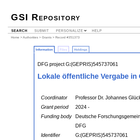
GSI Repository
SEARCH
SUBMIT
PERSONALIZE
HELP
Home
>
Authorities
>
Grants
> Record #351373
Information
Files
Holdings
DFG project G:(GEPRIS)545737061
Lokale öffentliche Vergabe in
Coordinator
Professor Dr. Johannes Glück
Grant period
2024 -
Funding body
Deutsche Forschungsgemein
DFG
Identifier
G:(GEPRIS)545737061