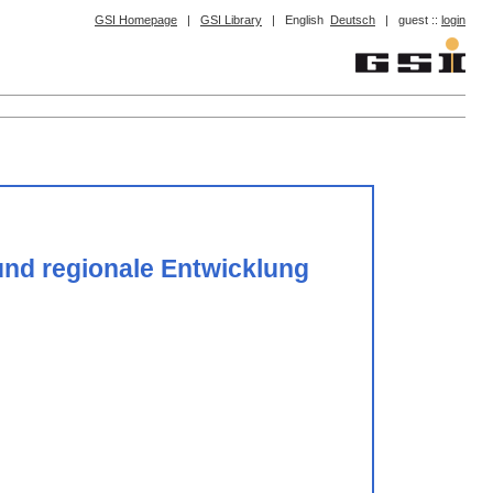
GSI Homepage
|
GSI Library
|
English
Deutsch
|
guest ::
login
 und regionale Entwicklung