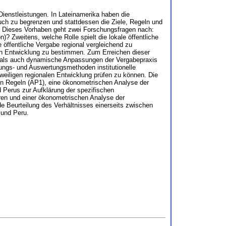
Dienstleistungen. In Lateinamerika haben die
uch zu begrenzen und stattdessen die Ziele, Regeln und
t. Dieses Vorhaben geht zwei Forschungsfragen nach:
)? Zweitens, welche Rolle spielt die lokale öffentliche
 öffentliche Vergabe regional vergleichend zu
alen Entwicklung zu bestimmen. Zum Erreichen dieser
ion als auch dynamische Anpassungen der Vergabepraxis
ungs- und Auswertungsmethoden institutionelle
weiligen regionalen Entwicklung prüfen zu können. Die
n Regeln (AP1), eine ökonometrischen Analyse der
d Perus zur Aufklärung der spezifischen
ren und einer ökonometrischen Analyse der
de Beurteilung des Verhältnisses einerseits zwischen
 und Peru.