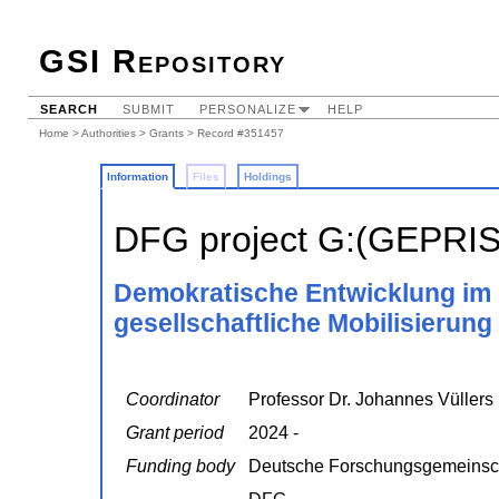
GSI Repository
SEARCH
SUBMIT
PERSONALIZE
HELP
Home
>
Authorities
>
Grants
> Record #351457
Information
Files
Holdings
DFG project G:(GEPRI
Demokratische Entwicklung im 
gesellschaftliche Mobilisierung
Coordinator
Professor Dr. Johannes Vüllers
Grant period
2024 -
Funding body
Deutsche Forschungsgemeinsc