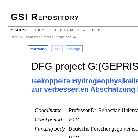
GSI Repository
SEARCH
SUBMIT
PERSONALIZE
HELP
Home
>
Authorities
>
Grants
> Record #351479
Information
Files
Holdings
DFG project G:(GEPRI
Gekoppelte Hydrogeophysikalis
zur verbesserten Abschätzung 
Coordinator
Professor Dr. Sebastian Uhlem
Grant period
2024 -
Funding body
Deutsche Forschungsgemeinsc