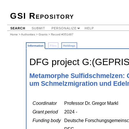
GSI Repository
SEARCH
SUBMIT
PERSONALIZE
HELP
Home
>
Authorities
>
Grants
> Record #351487
Information
Files
Holdings
DFG project G:(GEPRI
Metamorphe Sulfidschmelzen: C
um Schmelzmigration und Edelm
Coordinator
Professor Dr. Gregor Markl
Grant period
2024 -
Funding body
Deutsche Forschungsgemeinsc