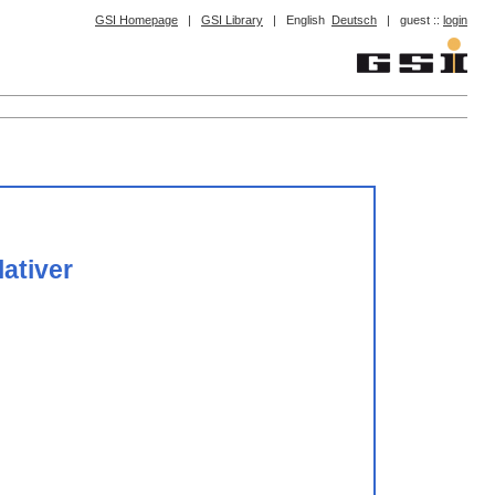
GSI Homepage
|
GSI Library
|
English
Deutsch
|
guest ::
login
ativer