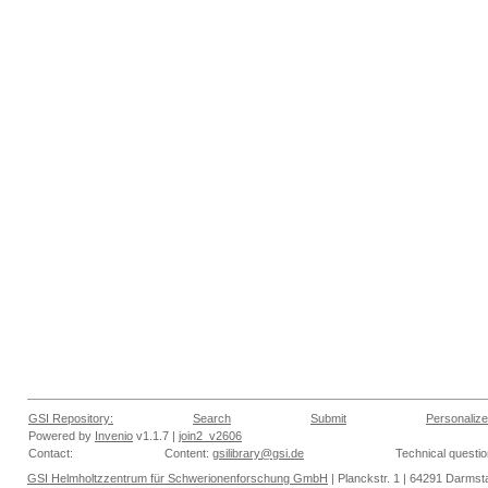
GSI Repository:
Search
Submit
Personalize
Powered by
Invenio
v1.1.7 |
join2_v2606
Contact:
Content:
gsilibrary@gsi.de
Technical questi
GSI Helmholtzzentrum für Schwerionenforschung GmbH
| Planckstr. 1 | 64291 Darmsta