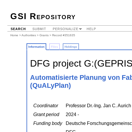
GSI Repository
SEARCH
SUBMIT
PERSONALIZE
HELP
Home
>
Authorities
>
Grants
> Record #351635
Information
Files
Holdings
DFG project G:(GEPRI
Automatisierte Planung von Fab
(QuALyPlan)
Coordinator
Professor Dr.-Ing. Jan C. Aurich
Grant period
2024 -
Funding body
Deutsche Forschungsgemeinsc