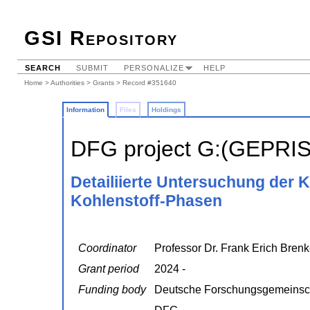
GSI Repository
SEARCH
SUBMIT
PERSONALIZE
HELP
Home
>
Authorities
>
Grants
> Record #351640
Information
Files
Holdings
DFG project G:(GEPRI
Detailiierte Untersuchung der Kr
Kohlenstoff-Phasen
Coordinator
Professor Dr. Frank Erich Brenk
Grant period
2024 -
Funding body
Deutsche Forschungsgemeinsc