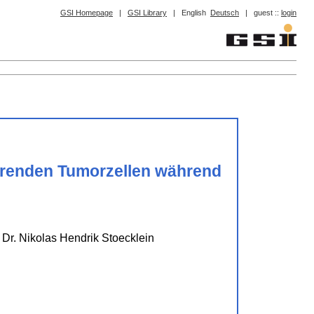
GSI Homepage
|
GSI Library
|
English
Deutsch
|
guest ::
login
ierenden Tumorzellen während
r Dr. Nikolas Hendrik Stoecklein