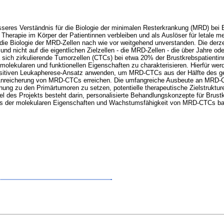
sseres Verständnis für die Biologie der minimalen Resterkrankung (MRD) bei
herapie im Körper der Patientinnen verbleiben und als Auslöser für letale met
 die Biologie der MRD-Zellen nach wie vor weitgehend unverstanden. Die derze
und nicht auf die eigentlichen Zielzellen - die MRD-Zellen - die über Jahre o
sich zirkulierende Tumorzellen (CTCs) bei etwa 20% der Brustkrebspatientin
olekularen und funktionellen Eigenschaften zu charakterisieren. Hierfür wer
itiven Leukapherese-Ansatz anwenden, um MRD-CTCs aus der Hälfte des gesa
he Anreicherung von MRD-CTCs erreichen. Die umfangreiche Ausbeute an MRD-
ng zu den Primärtumoren zu setzen, potentielle therapeutische Zielstruktu
el des Projekts besteht darin, personalisierte Behandlungskonzepte für Brust
is der molekularen Eigenschaften und Wachstumsfähigkeit von MRD-CTCs basie