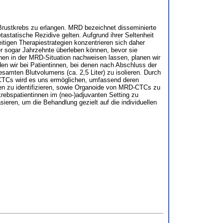
 Brustkrebs zu erlangen. MRD bezeichnet disseminierte
astatische Rezidive gelten. Aufgrund ihrer Seltenheit
itigen Therapiestrategien konzentrieren sich daher
der sogar Jahrzehnte überleben können, bevor sie
nen in der MRD-Situation nachweisen lassen, planen wir
den wir bei Patientinnen, bei denen nach Abschluss der
mten Blutvolumens (ca. 2,5 Liter) zu isolieren. Durch
CTCs wird es uns ermöglichen, umfassend deren
ren zu identifizieren, sowie Organoide von MRD-CTCs zu
krebspatientinnen im (neo-)adjuvanten Setting zu
ren, um die Behandlung gezielt auf die individuellen