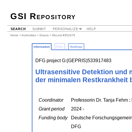
GSI Repository
SEARCH
SUBMIT
PERSONALIZE
HELP
Home
>
Authorities
>
Grants
> Record #351676
Information
Files
Holdings
DFG project G:(GEPRIS)533917483
Ultrasensitive Detektion und
der minimalen Restkrankheit 
Coordinator
Professorin Dr. Tanja Fehm ; 
Grant period
2024 -
Funding body
Deutsche Forschungsgemein
DFG