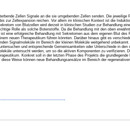
terbende Zellen Signale an die sie umgebenden Zellen senden. Die jeweilige 
 bis zur Zellexpansion reichen. Vor allem im klinischen Kontext ist die Induk
retom von Blutzellen wird derzeit in klinischen Studien zur Behandlung eine
wichtige Rolle als solche Botenstoffe. Da die Behandlung mit den oben erwä
st eine erfolgreiche Behandlung mit Sekretomen aus dem eigenen Blut des Pa
zu einem neuen Therapeutikum führen könnten. Darüber hinaus gibt es verschie
nden Signalmoleküle im Bereich der kleinen Moleküle weitgehend unbekannt. Z
 untersuchen und entsprechende Gemeinsamkeiten oder Unterschiede in den sez
en Moleküle untersucht werden, um so die aktiven Komponenten zu verifizieren.
peutikum. Konkret soll in der letzten Phase des Projekts die grundlegende R
 diese Weise können neue Behandlungsansätze im Bereich der regenerativen M