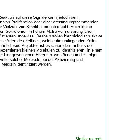
Reaktion auf diese Signale kann jedoch sehr
tion von Proliferation oder einer entzündungshemmenden
r Vielzahl von Krankheiten untersucht. Auch kleine
hnten Sekretomen in hohem Maße vom ursprünglichen
tienten ungewiss. Deshalb sollen hier biologisch aktive
dene Arten des Zelltods, welche die umliegenden Zellen
iel dieses Projektes ist es daher, den Einfluss der
ernierten kleinen Molekülen zu identifizieren. In einem
 Die hier gewonnenen Erkenntnisse können in der Folge
olle solcher Moleküle bei der Aktivierung und
edizin identifiziert werden.
Similar records