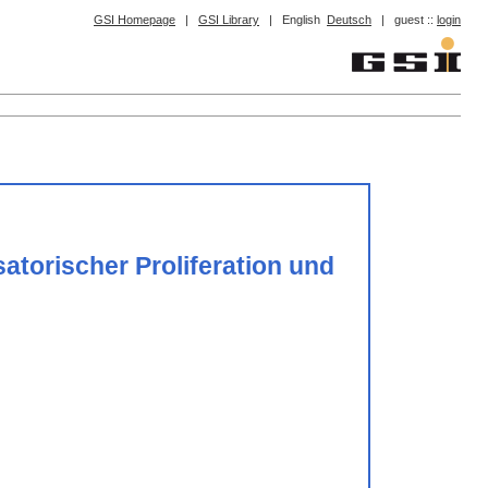
GSI Homepage
|
GSI Library
|
English
Deutsch
|
guest ::
login
torischer Proliferation und