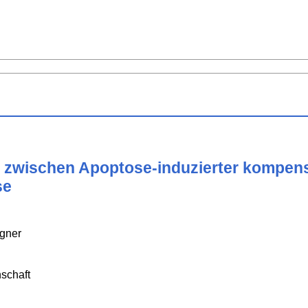
zwischen Apoptose-induzierter kompensa
se
igner
schaft