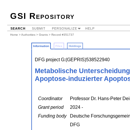
GSI Repository
SEARCH
SUBMIT
PERSONALIZE
HELP
Home
>
Authorities
>
Grants
> Record #351737
Information
Files
Holdings
DFG project G:(GEPRIS)538522940
Metabolische Unterscheidung 
Apoptose-induzierter Apopto
Coordinator
Professor Dr. Hans-Peter De
Grant period
2024 -
Funding body
Deutsche Forschungsgemein
DFG