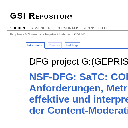
GSI Repository
SUCHEN
ABSENDEN
PERSONALISIEREN
HILFE
Hauptseite
>
Normsätze
>
Projekte
> Datensatz #351743
Information
Dateien
Holdings
DFG project G:(GEPRI
NSF-DFG: SaTC: COR
Anforderungen, Metr
effektive und interpr
der Content-Moderat