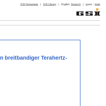
GSI Homepage
|
GSI Library
|
English
Deutsch
|
guest ::
login
n breitbandiger Terahertz-