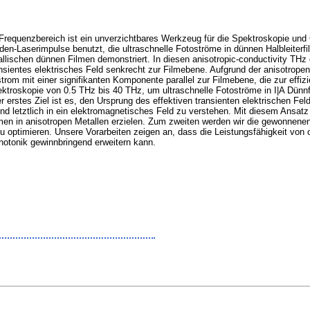
Frequenzbereich ist ein unverzichtbares Werkzeug für die Spektroskopie und 
n-Laserimpulse benutzt, die ultraschnelle Fotoströme in dünnen Halbleiterfi
lischen dünnen Filmen demonstriert. In diesen anisotropic-conductivity THz 
ientes elektrisches Feld senkrecht zur Filmebene. Aufgrund der anisotropen el
rom mit einer signifikanten Komponente parallel zur Filmebene, die zur effi
ktroskopie von 0.5 THz bis 40 THz, um ultraschnelle Fotoströme in I|A Dünnf
r erstes Ziel ist es, den Ursprung des effektiven transienten elektrischen F
d letztlich in ein elektromagnetisches Feld zu verstehen. Mit diesem Ansatz 
n in anisotropen Metallen erzielen. Zum zweiten werden wir die gewonnenen
u optimieren. Unsere Vorarbeiten zeigen an, dass die Leistungsfähigkeit von 
otonik gewinnbringend erweitern kann.