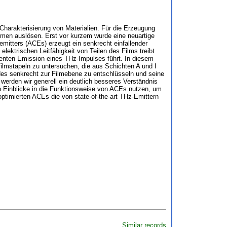
Charakterisierung von Materialien. Für die Erzeugung
lmen auslösen. Erst vor kurzem wurde eine neuartige
emitters (ACEs) erzeugt ein senkrecht einfallender
ektrischen Leitfähigkeit von Teilen des Films treibt
zienten Emission eines THz-Impulses führt. In diesem
ilmstapeln zu untersuchen, die aus Schichten A und I
eldes senkrecht zur Filmebene zu entschlüsseln und seine
werden wir generell ein deutlich besseres Verständnis
 Einblicke in die Funktionsweise von ACEs nutzen, um
optimierten ACEs die von state-of-the-art THz-Emittern
Similar records