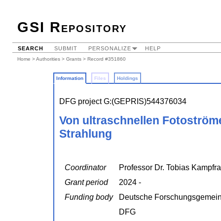
GSI Repository
SEARCH
SUBMIT
PERSONALIZE
HELP
Home
>
Authorities
>
Grants
> Record #351860
Information
Files
Holdings
DFG project G:(GEPRIS)544376034
Von ultraschnellen Fotoströme
Strahlung
Coordinator
Professor Dr. Tobias Kampfra
Grant period
2024 -
Funding body
Deutsche Forschungsgemein
DFG