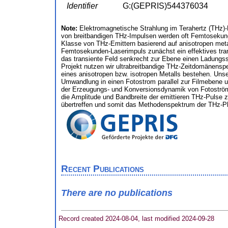
Identifier
G:(GEPRIS)544376034
Note:
Elektromagnetische Strahlung im Terahertz (THz)-
von breitbandigen THz-Impulsen werden oft Femtosekunde
Klasse von THz-Emittern basierend auf anisotropen metal
Femtosekunden-Laserimpuls zunächst ein effektives trans
das transiente Feld senkrecht zur Ebene einen Ladungsst
Projekt nutzen wir ultrabreitbandige THz-Zeitdomänenspe
eines anisotropen bzw. isotropen Metalls bestehen. Unse
Umwandlung in einen Fotostrom parallel zur Filmebene un
der Erzeugungs- und Konversionsdynamik von Fotoströme
die Amplitude und Bandbreite der emittieren THz-Pulse z
übertreffen und somit das Methodenspektrum der THz-Ph
Recent Publications
There are no publications
Record created 2024-08-04, last modified 2024-09-28