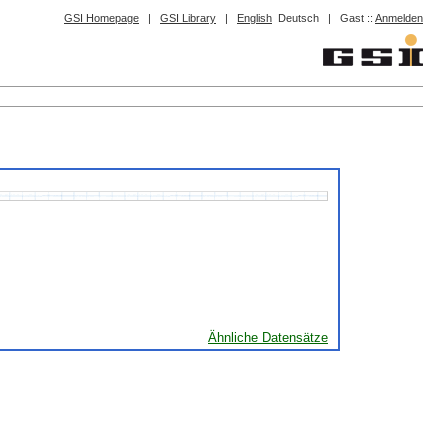
GSI Homepage
|
GSI Library
|
English
Deutsch
|
Gast ::
Anmelden
Ähnliche Datensätze