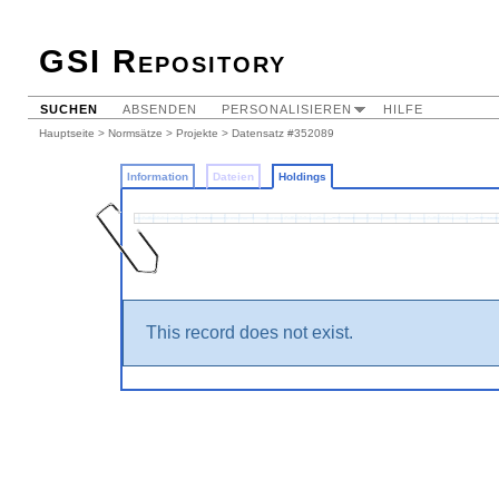
GSI Repository
SUCHEN
ABSENDEN
PERSONALISIEREN
HILFE
Hauptseite
>
Normsätze
>
Projekte
>
Datensatz #352089
Information
Dateien
Holdings
This record does not exist.