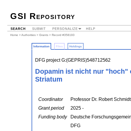
GSI Repository
SEARCH
SUBMIT
PERSONALIZE
HELP
Home
>
Authorities
>
Grants
> Record #358193
Information
Files
Holdings
DFG project G:(GEPRIS)548712562
Dopamin ist nicht nur "hoch"
Striatum
Coordinator
Professor Dr. Robert Schmidt
Grant period
2025 -
Funding body
Deutsche Forschungsgemein
DFG