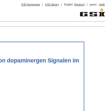
GSI Homepage
|
GSI Library
|
English
Deutsch
|
guest ::
login
von dopaminergen Signalen im