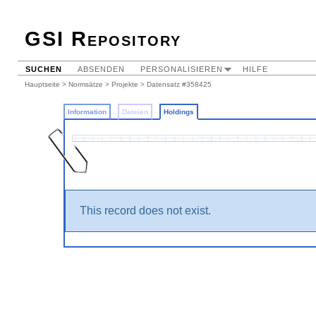
GSI Repository
SUCHEN
ABSENDEN
PERSONALISIEREN
HILFE
Hauptseite
>
Normsätze
>
Projekte
>
Datensatz #358425
Information
Dateien
Holdings
This record does not exist.