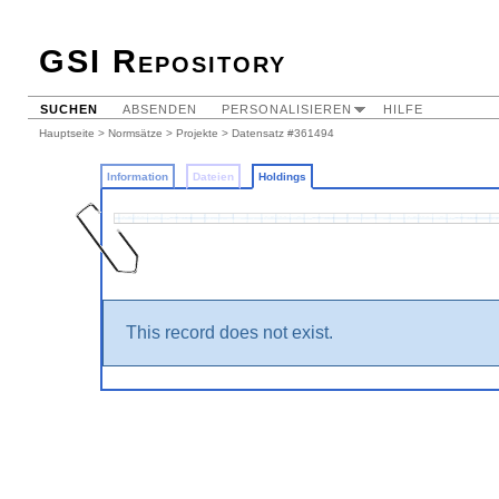
GSI Repository
SUCHEN
ABSENDEN
PERSONALISIEREN
HILFE
Hauptseite
>
Normsätze
>
Projekte
>
Datensatz #361494
Information
Dateien
Holdings
This record does not exist.