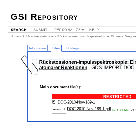
GSI Repository
SEARCH
SUBMIT
PERSONALIZE
HELP
Home
>
Publications database
>
Rückstossionen-Impulsspektroskopie: Ein neuer Weg z
Information
Files
Holdings
Rückstossionen-Impulsspektroskopie: Ei
atomarer Reaktionen
- GDS-IMPORT-DOC-2
Main document
file(s):
RESTRICTED
DOC-2010-Nov-189-1
DOC-2010-Nov-189-1.pdf
version 1
[175.38 MB]
25 