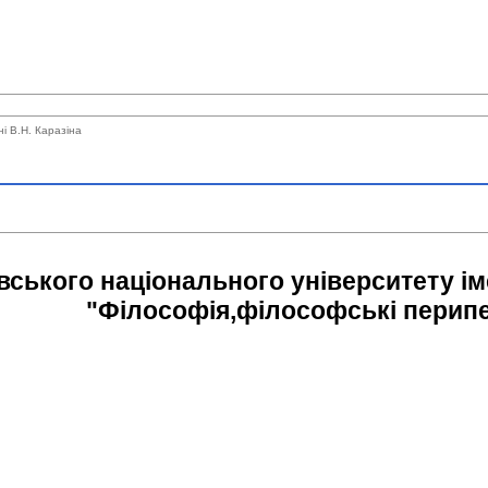
ні В.Н. Каразіна
вського національного університету іме
"Філософія,філософські перипеті