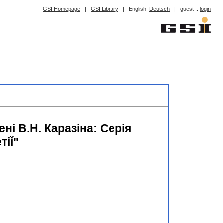
GSI Homepage
|
GSI Library
|
English
Deutsch
|
guest ::
login
ні В.Н. Каразіна: Серія
i͏̈"