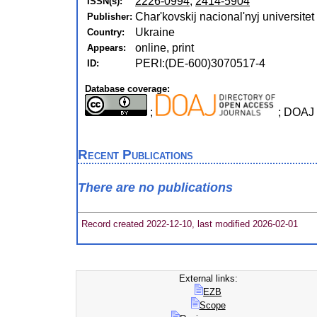
2226-0994
,
2414-5904
ISSN(s):
Charʹkovskij nacionalʹnyj universite
Publisher:
Ukraine
Country:
online, print
Appears:
PERI:(DE-600)3070517-4
ID:
Database coverage:
;
; DOAJ 
Recent Publications
There are no publications
Record created 2022-12-10, last modified 2026-02-01
External links:
EZB
Scope