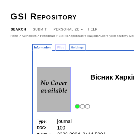
GSI Repository
SEARCH
SUBMIT
PERSONALIZE
HELP
Home
>
Authorities
>
Periodicals
> Вісник Харківського національного університету іме
Information
Files
Holdings
Вісник Харкі
journal
Type:
100
DDC: