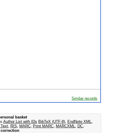
Similar records
ersonal basket
as
Author List with IDs
BibTeX (UTF-8)
,
EndNote XML
,
 Text
,
RIS
,
MARC
,
Print MARC
,
MARCXML
,
DC
,
correction