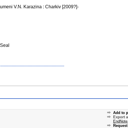
t umeni V.N. Karazina : Charkiv [2009?]-
Seal
Add to p
Export 
EndNote
Request 