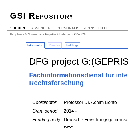
GSI Repository
SUCHEN
ABSENDEN
PERSONALISIEREN
HILFE
Hauptseite
>
Normsätze
>
Projekte
> Datensatz #252226
Information
Dateien
Holdings
DFG project G:(GEPRI
Fachinformationsdienst für inte
Rechtsforschung
Coordinator
Professor Dr. Achim Bonte
Grant period
2014 -
Funding body
Deutsche Forschungsgemeinsc