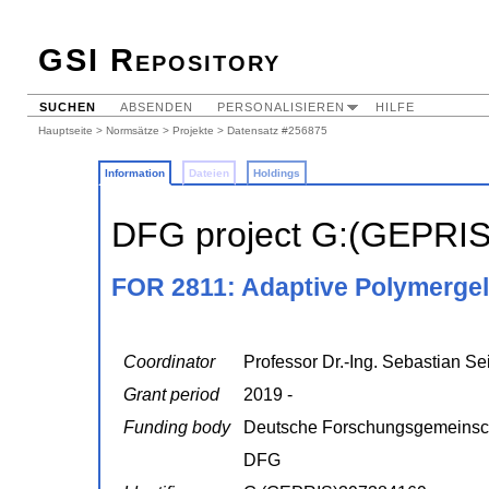
GSI Repository
SUCHEN
ABSENDEN
PERSONALISIEREN
HILFE
Hauptseite
>
Normsätze
>
Projekte
> Datensatz #256875
Information
Dateien
Holdings
DFG project G:(GEPRI
FOR 2811: Adaptive Polymergele
Coordinator
Professor Dr.-Ing. Sebastian Sei
Grant period
2019 -
Funding body
Deutsche Forschungsgemeinsc
DFG