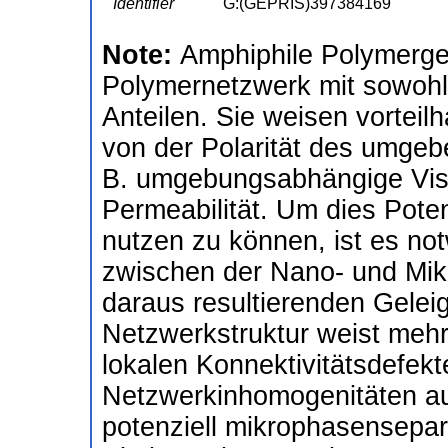
Identifier
G:(GEPRIS)397384169
Note:
Amphiphile Polymerge
Polymernetzwerk mit sowohl
Anteilen. Sie weisen vorteilh
von der Polarität des umge
B. umgebungsabhängige Visko
Permeabilität. Um dies Pote
nutzen zu können, ist es n
zwischen der Nano- und Mik
daraus resultierenden Gelei
Netzwerkstruktur weist meh
lokalen Konnektivitätsdefek
Netzwerkinhomogenitäten au
potenziell mikrophasensepa