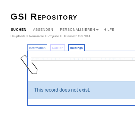
GSI Repository
SUCHEN
ABSENDEN
PERSONALISIEREN
HILFE
Hauptseite
>
Normsätze
>
Projekte
>
Datensatz #257914
Information
Dateien
Holdings
This record does not exist.