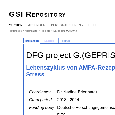
GSI Repository
SUCHEN
ABSENDEN
PERSONALISIEREN
HILFE
Hauptseite
>
Normsätze
>
Projekte
> Datensatz #258943
Information
Dateien
Holdings
DFG project G:(GEPRI
Lebenszyklus von AMPA-Rezep
Stress
Coordinator
Dr. Nadine Erlenhardt
Grant period
2018 - 2024
Funding body
Deutsche Forschungsgemeinsc