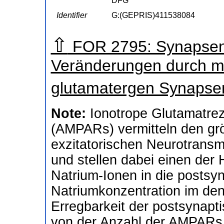
DFG
Identifier
G:(GEPRIS)411538084
⇧
FOR 2795: Synapsen 
Veränderungen durch m
glutamatergen Synaps
Note:
Ionotrope Glutamatre
(AMPARs) vermitteln den grö
exzitatorischen Neurotransm
und stellen dabei einen der
Natrium-Ionen in die postsyn
Natriumkonzentration im den
Erregbarkeit der postsynapt
von der Anzahl der AMPARs