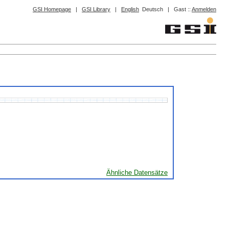
GSI Homepage
|
GSI Library
|
English
Deutsch
|
Gast ::
Anmelden
Ähnliche Datensätze