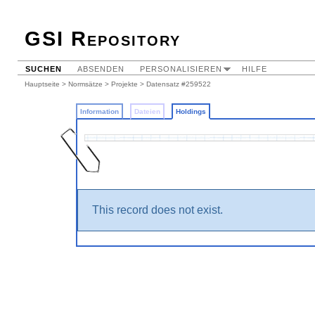
GSI Repository
SUCHEN
ABSENDEN
PERSONALISIEREN
HILFE
Hauptseite
>
Normsätze
>
Projekte
>
Datensatz #259522
Information
Dateien
Holdings
This record does not exist.