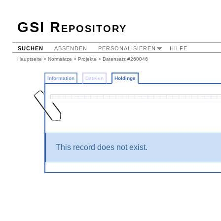
GSI Repository
SUCHEN
ABSENDEN
PERSONALISIEREN
HILFE
Hauptseite
>
Normsätze
>
Projekte
>
Datensatz #260046
Information
Dateien
Holdings
This record does not exist.