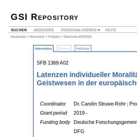
GSI Repository
SUCHEN
ABSENDEN
PERSONALISIEREN
HILFE
Hauptseite
>
Normsätze
>
Projekte
> Datensatz #262004
Information
Dateien
Holdings
SFB 1369 A02
Latenzen individueller Morali
Geistwesen in der europäisc
Coordinator
Dr. Carolin Struwe-Rohr ; Pr
Grant period
2019 -
Funding body
Deutsche Forschungsgemein
DFG