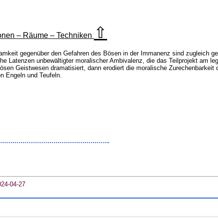
⇧
tionen – Räume – Techniken
mkeit gegenüber den Gefahren des Bösen in der Immanenz sind zugleich gefor
ische Latenzen unbewältigter moralischer Ambivalenz, die das Teilprojekt am l
sen Geistwesen dramatisiert, dann erodiert die moralische Zurechenbarkeit 
on Engeln und Teufeln.
024-04-27