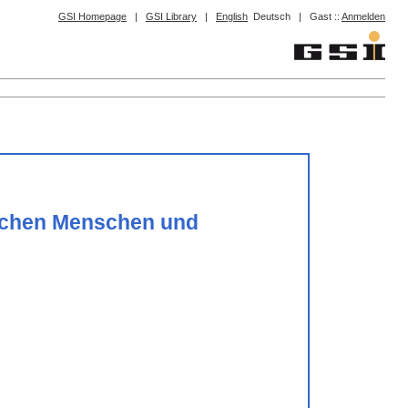
GSI Homepage
|
GSI Library
|
English
Deutsch
|
Gast ::
Anmelden
wischen Menschen und