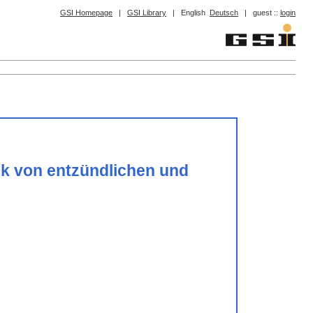
GSI Homepage
|
GSI Library
|
English
Deutsch
|
guest ::
login
tik von entzündlichen und