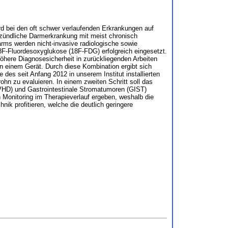
rd bei den oft schwer verlaufenden Erkrankungen auf
ntzündliche Darmerkrankung mit meist chronisch
arms werden nicht-invasive radiologische sowie
F-Fluordesoxyglukose (18F-FDG) erfolgreich eingesetzt.
höhere Diagnosesicherheit in zurückliegenden Arbeiten
n einem Gerät. Durch diese Kombination ergibt sich
des seit Anfang 2012 in unserem Institut installierten
hn zu evaluieren. In einem zweiten Schritt soll das
VHD) und Gastrointestinale Stromatumoren (GIST)
n Monitoring im Therapieverlauf ergeben, weshalb die
ik profitieren, welche die deutlich geringere