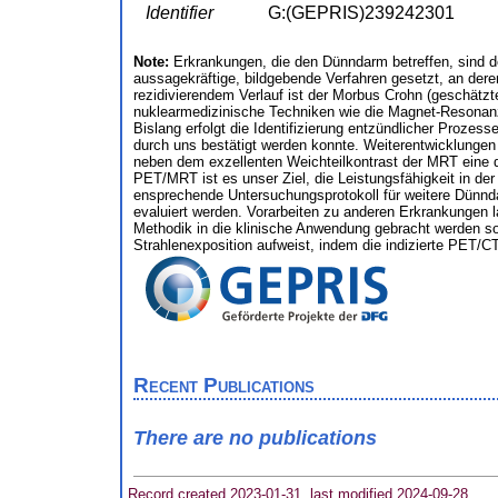
Identifier
G:(GEPRIS)239242301
Note:
Erkrankungen, die den Dünndarm betreffen, sind d
aussagekräftige, bildgebende Verfahren gesetzt, an dere
rezidivierendem Verlauf ist der Morbus Crohn (geschätz
nuklearmedizinische Techniken wie die Magnet-Resonanz
Bislang erfolgt die Identifizierung entzündlicher Proze
durch uns bestätigt werden konnte. Weiterentwicklungen
neben dem exzellenten Weichteilkontrast der MRT eine de
PET/MRT ist es unser Ziel, die Leistungsfähigkeit in de
ensprechende Untersuchungsprotokoll für weitere Dünnd
evaluiert werden. Vorarbeiten zu anderen Erkrankungen l
Methodik in die klinische Anwendung gebracht werden sol
Strahlenexposition aufweist, indem die indizierte PET/
Recent Publications
There are no publications
Record created 2023-01-31, last modified 2024-09-28