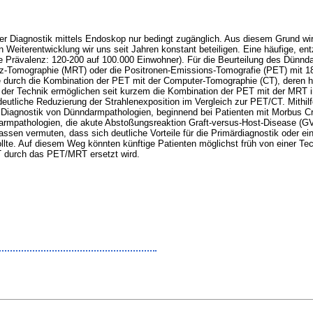
er Diagnostik mittels Endoskop nur bedingt zugänglich. Aus diesem Grund wi
n Weiterentwicklung wir uns seit Jahren konstant beteiligen. Eine häufige, e
te Prävalenz: 120-200 auf 100.000 Einwohner). Für die Beurteilung des Dünnd
-Tomographie (MRT) oder die Positronen-Emissions-Tomografie (PET) mit 18
sse durch die Kombination der PET mit der Computer-Tomographie (CT), deren 
 der Technik ermöglichen seit kurzem die Kombination der PET mit der MRT i
utliche Reduzierung der Strahlenexposition im Vergleich zur PET/CT. Mithilfe 
r Diagnostik von Dünndarmpathologien, beginnend bei Patienten mit Morbus Cro
armpathologien, die akute Abstoßungsreaktion Graft-versus-Host-Disease (G
assen vermuten, dass sich deutliche Vorteile für die Primärdiagnostik oder ei
lte. Auf diesem Weg könnten künftige Patienten möglichst früh von einer Techn
CT durch das PET/MRT ersetzt wird.