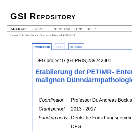
GSI Repository
SEARCH
SUBMIT
PERSONALIZE
HELP
Home
>
Authorities
>
Grants
> Record #284789
Information
Files
Holdings
DFG project G:(GEPRIS)239242301
Etablierung der PET/MR- Enter
malignen Dünndarmpathologi
Coordinator
Professor Dr. Andreas Bockis
Grant period
2013 - 2017
Funding body
Deutsche Forschungsgemein
DFG