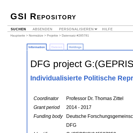
GSI Repository
SUCHEN
ABSENDEN
PERSONALISIEREN
HILFE
Hauptseite
>
Normsätze
>
Projekte
> Datensatz #285781
Information
Dateien
Holdings
DFG project G:(GEPRI
Individualisierte Politische Re
Coordinator
Professor Dr. Thomas Zittel
Grant period
2014 - 2017
Funding body
Deutsche Forschungsgemeinsc
DFG