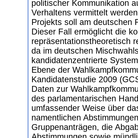
politischer Kommunikation a
Verhaltens vermittelt werde
Projekts soll am deutschen 
Dieser Fall ermöglicht die ko
repräsentationstheoretisch r
da im deutschen Mischwahls
kandidatenzentrierte System
Ebene der Wahlkampfkommun
Kandidatenstudie 2009 (GCS
Daten zur Wahlkampfkommun
des parlamentarischen Hande
umfassender Weise über das
namentlichen Abstimmungen
Gruppenanträgen, die Abgab
Abstimmungen sowie mündlic