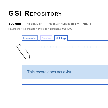
GSI Repository
SUCHEN
ABSENDEN
PERSONALISIEREN
HILFE
Hauptseite
>
Normsätze
>
Projekte
>
Datensatz #285999
Information
Dateien
Holdings
This record does not exist.