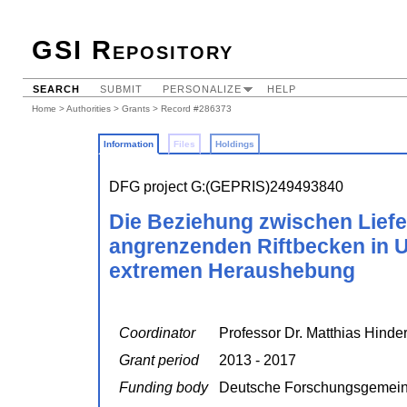
GSI Repository
SEARCH
SUBMIT
PERSONALIZE
HELP
Home
>
Authorities
>
Grants
> Record #286373
Information
Files
Holdings
DFG project G:(GEPRIS)249493840
Die Beziehung zwischen Lief
angrenzenden Riftbecken in 
extremen Heraushebung
Coordinator
Professor Dr. Matthias Hinde
Grant period
2013 - 2017
Funding body
Deutsche Forschungsgemein