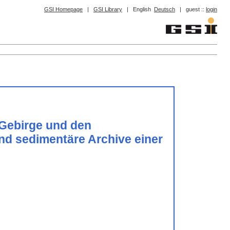
GSI Homepage
|
GSI Library
|
English
Deutsch
|
guest ::
login
-Gebirge und den
d sedimentäre Archive einer