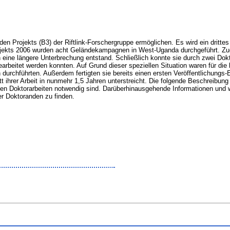
den Projekts (B3) der Riftlink-Forschergruppe ermöglichen. Es wird ein drittes 
Projekts 2006 wurden acht Geländekampagnen in West-Uganda durchgeführt. Zu
h eine längere Unterbrechung entstand. Schließlich konnte sie durch zwei Dok
bearbeitet werden konnten. Auf Grund dieser speziellen Situation waren für di
rchführten. Außerdem fertigten sie bereits einen ersten Veröffentlichungs-E
itt ihrer Arbeit in nunmehr 1,5 Jahren unterstreicht. Die folgende Beschreibun
n Doktorarbeiten notwendig sind. Darüberhinausgehende Informationen und weit
er Doktoranden zu finden.