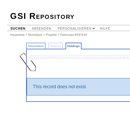
GSI Repository
SUCHEN
ABSENDEN
PERSONALISIEREN
HILFE
Hauptseite
>
Normsätze
>
Projekte
>
Datensatz #287616
Information
Dateien
Holdings
This record does not exist.