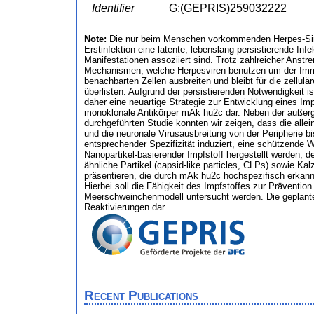
Identifier
G:(GEPRIS)259032222
Note:
Die nur beim Menschen vorkommenden Herpes-Simple
Erstinfektion eine latente, lebenslang persistierende In
Manifestationen assoziiert sind. Trotz zahlreicher Anstr
Mechanismen, welche Herpesviren benutzen um der Immu
benachbarten Zellen ausbreiten und bleibt für die zel
überlisten. Aufgrund der persistierenden Notwendigkei
daher eine neuartige Strategie zur Entwicklung eines Im
monoklonale Antikörper mAk hu2c dar. Neben der außergewö
durchgeführten Studie konnten wir zeigen, dass die all
und die neuronale Virusausbreitung von der Peripherie bi
entsprechender Spezifizität induziert, eine schützende 
Nanopartikel-basierender Impfstoff hergestellt werden, d
ähnliche Partikel (capsid-like particles, CLPs) sowie K
präsentieren, die durch mAk hu2c hochspezifisch erkannt
Hierbei soll die Fähigkeit des Impfstoffes zur Präventio
Meerschweinchenmodell untersucht werden. Die geplanten
Reaktivierungen dar.
Recent Publications