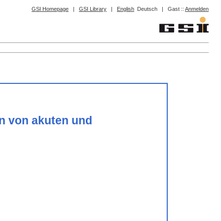
GSI Homepage
|
GSI Library
|
English
Deutsch
|
Gast ::
Anmelden
on von akuten und