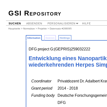
GSI Repository
SUCHEN
ABSENDEN
PERSONALISIEREN
HILFE
Hauptseite
>
Normsätze
>
Projekte
> Datensatz #288095
Information
Dateien
Holdings
DFG project G:(GEPRIS)259032222
Entwicklung eines Nanopartik
wiederkehrenden Herpes Simpl
Coordinator
Privatdozent Dr. Adalbert Kr
Grant period
2014 - 2018
Funding body
Deutsche Forschungsgemein
DFG