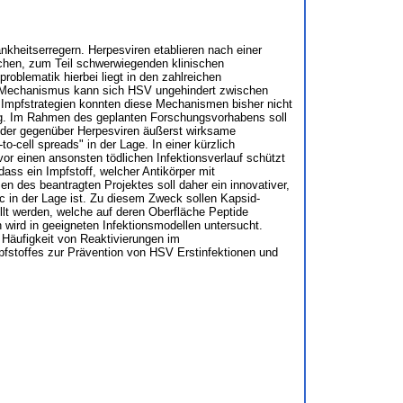
heitserregern. Herpesviren etablieren nach einer
eichen, zum Teil schwerwiegenden klinischen
roblematik hierbei liegt in den zahlreichen
d" Mechanismus kann sich HSV ungehindert zwischen
 Impfstrategien konnten diese Mechanismen bisher nicht
ung. Im Rahmen des geplanten Forschungsvorhabens soll
lt der gegenüber Herpesviren äußerst wirksame
o-cell spreads" in der Lage. In einer kürzlich
r einen ansonsten tödlichen Infektionsverlauf schützt
dass ein Impfstoff, welcher Antikörper mit
n des beantragten Projektes soll daher ein innovativer,
2c in der Lage ist. Zu diesem Zweck sollen Kapsid-
llt werden, welche auf deren Oberfläche Peptide
 wird in geeigneten Infektionsmodellen untersucht.
e Häufigkeit von Reaktivierungen im
pfstoffes zur Prävention von HSV Erstinfektionen und