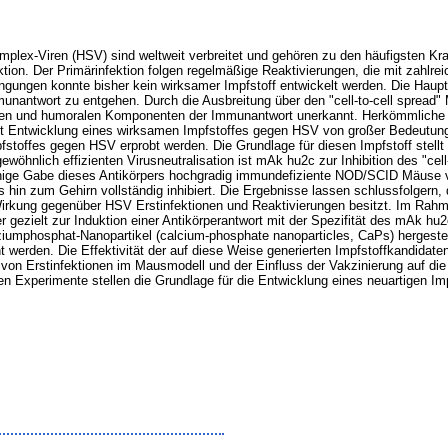
x-Viren (HSV) sind weltweit verbreitet und gehören zu den häufigsten Krank
fektion. Der Primärinfektion folgen regelmäßige Reaktivierungen, die mit zahlr
engungen konnte bisher kein wirksamer Impfstoff entwickelt werden. Die Hauptp
nantwort zu entgehen. Durch die Ausbreitung über den "cell-to-cell sprea
lulären und humoralen Komponenten der Immunantwort unerkannt. Herkömmliche
t ist Entwicklung eines wirksamen Impfstoffes gegen HSV von großer Bedeut
pfstoffes gegen HSV erprobt werden. Die Grundlage für diesen Impfstoff stel
hnlich effizienten Virusneutralisation ist mAk hu2c zur Inhibition des "cell-t
einige Gabe dieses Antikörpers hochgradig immundefiziente NOD/SCID Mäuse vo
s hin zum Gehirn vollständig inhibiert. Die Ergebnisse lassen schlussfolgern, 
Wirkung gegenüber HSV Erstinfektionen und Reaktivierungen besitzt. Im Rahme
er gezielt zur Induktion einer Antikörperantwort mit der Spezifität des mAk hu
alziumphosphat-Nanopartikel (calcium-phosphate nanoparticles, CaPs) hergeste
 werden. Die Effektivität der auf diese Weise generierten Impfstoffkandidaten
n von Erstinfektionen im Mausmodell und der Einfluss der Vakzinierung auf di
 Experimente stellen die Grundlage für die Entwicklung eines neuartigen Im