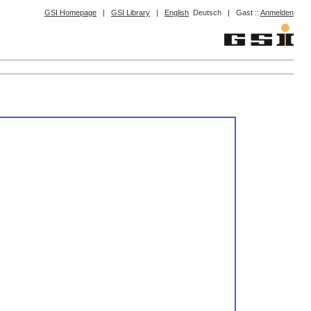
GSI Homepage
|
GSI Library
|
English
Deutsch
|
Gast ::
Anmelden