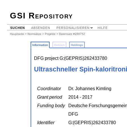
GSI Repository
SUCHEN
ABSENDEN
PERSONALISIEREN
HILFE
Hauptseite
>
Normsätze
>
Projekte
> Datensatz #288752
Information
Dateien
Holdings
DFG project G:(GEPRIS)262433780
Ultraschneller Spin-kaloritro
Coordinator
Dr. Johannes Kimling
Grant period
2014 - 2017
Funding body
Deutsche Forschungsgemein
DFG
Identifier
G:(GEPRIS)262433780