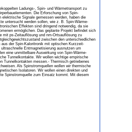
 gekoppelten Ladungs-, Spin- und Wärmetransport zu
körperbauelementen. Die Erforschung von Spin-
ch elektrische Signale gemessen werden, haben die
kte untersucht werden sollen, wie z. B. Spin-Wärme-
ronischen Effekten sind dringend notwendig, da sie
menen ermöglichen. Das geplante Projekt befindet sich
me mit ps-Zeitauflösung und nm-Ortsauflösung zu
chtgleichgewichtszustand zwischen den unterschiedlichen
aus der Spin-Kaloritronik mit optischen Kurzzeit-
r ultraschnelle Entmagnetisierung ausnutzen um
llen eine unmittelbare Auswirkung von Spin-Wärme-
che Tunnelkontakte. Wir wollen wichtige empirische
en Tunnelkontakten messen.- Thermisch getriebenes
achweisen. Als Spinstromquellen wollen wir thermische
etischen Isolatoren. Wir wollen einen direkten und
lste Spinstromquelle zum Einsatz kommt. Mit diesem