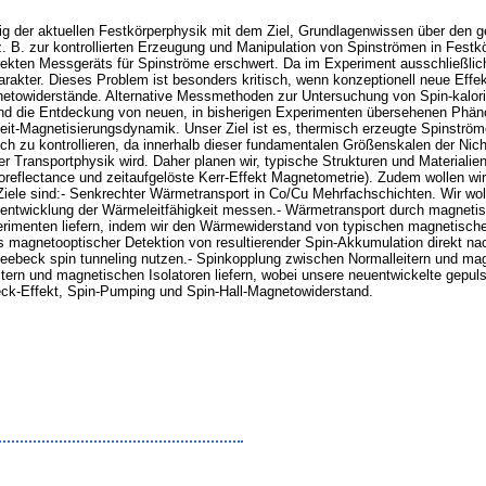
weig der aktuellen Festkörperphysik mit dem Ziel, Grundlagenwissen über den
z. B. zur kontrollierten Erzeugung und Manipulation von Spinströmen in Fest
direkten Messgeräts für Spinströme erschwert. Da im Experiment ausschließli
rakter. Dieses Problem ist besonders kritisch, wenn konzeptionell neue Effe
towiderstände. Alternative Messmethoden zur Untersuchung von Spin-kalorit
d die Entdeckung von neuen, in bisherigen Experimenten übersehenen Phäno
zeit-Magnetisierungsdynamik. Unser Ziel ist es, thermisch erzeugte Spinströ
ich zu kontrollieren, da innerhalb dieser fundamentalen Größenskalen der Ni
Transportphysik wird. Daher planen wir, typische Strukturen und Materialien 
reflectance und zeitaufgelöste Kerr-Effekt Magnetometrie). Zudem wollen wi
Ziele sind:- Senkrechter Wärmetransport in Co/Cu Mehrfachschichten. Wir wo
itentwicklung der Wärmeleitfähigkeit messen.- Wärmetransport durch magnetis
rimenten liefern, indem wir den Wärmewiderstand von typischen magnetisch
tels magnetooptischer Detektion von resultierender Spin-Akkumulation direkt n
eebeck spin tunneling nutzen.- Spinkopplung zwischen Normalleitern und magn
tern und magnetischen Isolatoren liefern, wobei unsere neuentwickelte gepu
eck-Effekt, Spin-Pumping und Spin-Hall-Magnetowiderstand.