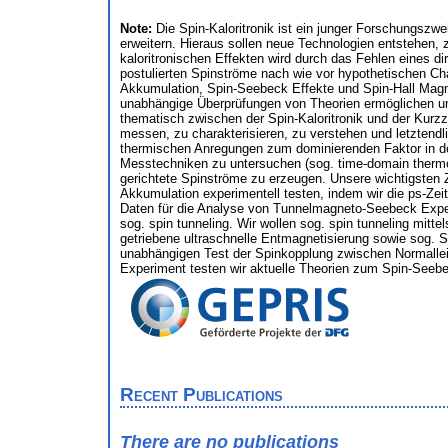
Note:
Die Spin-Kaloritronik ist ein junger Forschungsz
erweitern. Hieraus sollen neue Technologien entstehen, 
kaloritronischen Effekten wird durch das Fehlen eines 
postulierten Spinströme nach wie vor hypothetischen Cha
Akkumulation, Spin-Seebeck Effekte und Spin-Hall Magne
unabhängige Überprüfungen von Theorien ermöglichen un
thematisch zwischen der Spin-Kaloritronik und der Kurz
messen, zu charakterisieren, zu verstehen und letztendl
thermischen Anregungen zum dominierenden Faktor in der 
Messtechniken zu untersuchen (sog. time-domain thermo
gerichtete Spinströme zu erzeugen. Unsere wichtigsten 
Akkumulation experimentell testen, indem wir die ps-Ze
Daten für die Analyse von Tunnelmagneto-Seebeck Expe
sog. spin tunneling. Wir wollen sog. spin tunneling mit
getriebene ultraschnelle Entmagnetisierung sowie sog. S
unabhängigen Test der Spinkopplung zwischen Normallei
Experiment testen wir aktuelle Theorien zum Spin-Seeb
Recent Publications
There are no publications