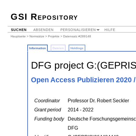
GSI Repository
SUCHEN
ABSENDEN
PERSONALISIEREN
HILFE
Hauptseite
>
Normsätze
>
Projekte
> Datensatz #289148
Information
Dateien
Holdings
DFG project G:(GEPRI
Open Access Publizieren 2020 /
Coordinator
Professor Dr. Robert Seckler
Grant period
2014 - 2022
Funding body
Deutsche Forschungsgemeinsc
DFG