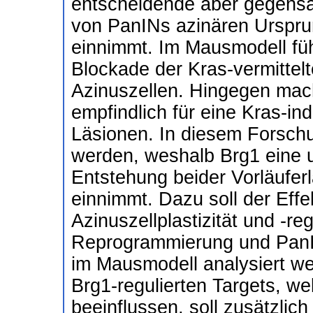
entscheidende aber gegensät
von PanINs azinären Urspr
einnimmt. Im Mausmodell füh
Blockade der Kras-vermitte
Azinuszellen. Hingegen mach
empfindlich für eine Kras-in
Läsionen. In diesem Forschu
werden, weshalb Brg1 eine u
Entstehung beider Vorläufer
einnimmt. Dazu soll der Effe
Azinuszellplastizität und -re
Reprogrammierung und PanIN 
im Mausmodell analysiert we
Brg1-regulierten Targets, we
beeinflussen, soll zusätzlich