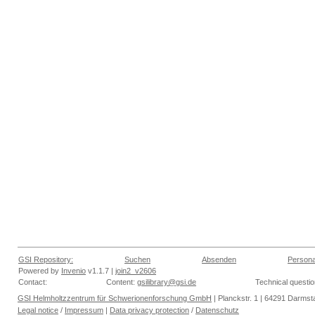
GSI Repository:
Suchen
Absenden
Persona
Powered by
Invenio
v1.1.7 |
join2_v2606
Contact:
Content:
gsilibrary@gsi.de
Technical questi
GSI Helmholtzzentrum für Schwerionenforschung GmbH
| Planckstr. 1 | 64291 Darmsta
Legal notice
/
Impressum
|
Data privacy protection
/
Datenschutz