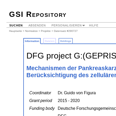
GSI Repository
SUCHEN
ABSENDEN
PERSONALISIEREN
HILFE
Hauptseite
>
Normsätze
>
Projekte
> Datensatz #290727
Information
Dateien
Holdings
DFG project G:(GEPRI
Mechanismen der Pankreaskarz
Berücksichtigung des zellulär
Coordinator
Dr. Guido von Figura
Grant period
2015 - 2020
Funding body
Deutsche Forschungsgemeinsc