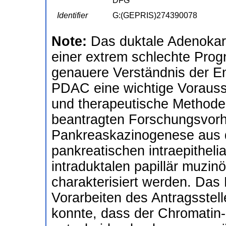
DFG
Identifier
G:(GEPRIS)274390078
Note:
Das duktale Adenokar
einer extrem schlechte Progn
genauere Verständnis der E
PDAC eine wichtige Vorauss
und therapeutische Methoden
beantragten Forschungsvorh
Pankreaskazinogenese aus d
pankreatischen intraepitheli
intraduktalen papillär muzi
charakterisiert werden. Das
Vorarbeiten des Antragsstell
konnte, dass der Chromatin