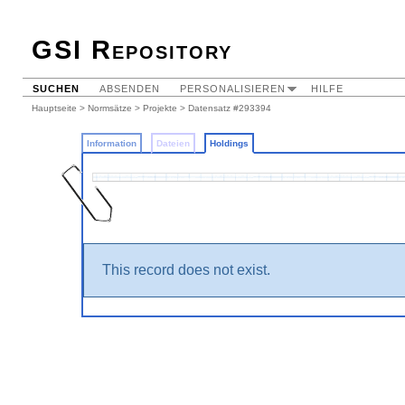
GSI Repository
SUCHEN
ABSENDEN
PERSONALISIEREN
HILFE
Hauptseite
>
Normsätze
>
Projekte
>
Datensatz #293394
Information
Dateien
Holdings
This record does not exist.