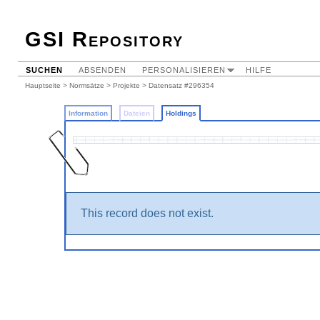
GSI Repository
SUCHEN
ABSENDEN
PERSONALISIEREN
HILFE
Hauptseite
>
Normsätze
>
Projekte
>
Datensatz #296354
Information
Dateien
Holdings
This record does not exist.