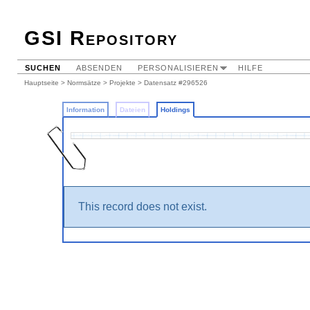
GSI Repository
SUCHEN
ABSENDEN
PERSONALISIEREN
HILFE
Hauptseite
>
Normsätze
>
Projekte
>
Datensatz #296526
Information
Dateien
Holdings
This record does not exist.