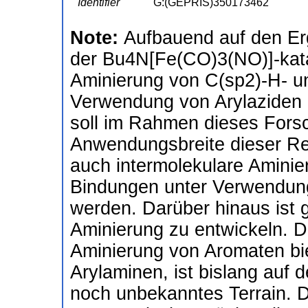
Identifier
G:(GEPRIS)350173462
Note:
Aufbauend auf den Er
der Bu4N[Fe(CO)3(NO)]-katal
Aminierung von C(sp2)-H- u
Verwendung von Arylaziden 
soll im Rahmen dieses Fors
Anwendungsbreite dieser Rea
auch intermolekulare Aminie
Bindungen unter Verwendung
werden. Darüber hinaus ist g
Aminierung zu entwickeln. Di
Aminierung von Aromaten bi
Arylaminen, ist bislang auf
noch unbekanntes Terrain. 