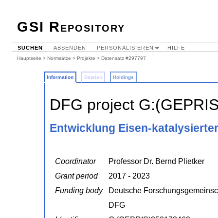
GSI Repository
SUCHEN
ABSENDEN
PERSONALISIEREN
HILFE
Hauptseite
>
Normsätze
>
Projekte
> Datensatz #297797
Information
Dateien
Holdings
DFG project G:(GEPRI
Entwicklung Eisen-katalysierte
Coordinator
Professor Dr. Bernd Plietker
Grant period
2017 - 2023
Funding body
Deutsche Forschungsgemeinsc
DFG