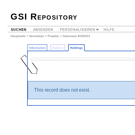
GSI Repository
SUCHEN
ABSENDEN
PERSONALISIEREN
HILFE
Hauptseite
>
Normsätze
>
Projekte
>
Datensatz #298401
Information
Dateien
Holdings
This record does not exist.