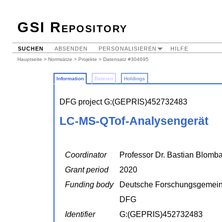
GSI Repository
SUCHEN
ABSENDEN
PERSONALISIEREN
HILFE
Hauptseite
>
Normsätze
>
Projekte
> Datensatz #304695
Information
Dateien
Holdings
DFG project G:(GEPRIS)452732483
LC-MS-QTof-Analysengerät
Coordinator
Professor Dr. Bastian Blomb
Grant period
2020
Funding body
Deutsche Forschungsgemein
DFG
Identifier
G:(GEPRIS)452732483