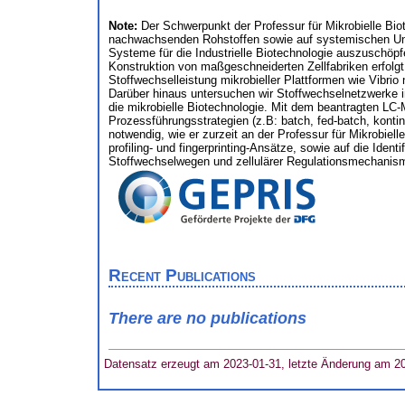
Note:
Der Schwerpunkt der Professur für Mikrobielle Bio
nachwachsenden Rohstoffen sowie auf systemischen Unter
Systeme für die Industrielle Biotechnologie auszuschöp
Konstruktion von maßgeschneiderten Zellfabriken erfol
Stoffwechselleistung mikrobieller Plattformen wie Vibr
Darüber hinaus untersuchen wir Stoffwechselnetzwerke 
die mikrobielle Biotechnologie. Mit dem beantragten LC
Prozessführungsstrategien (z.B: batch, fed-batch, konti
notwendig, wie er zurzeit an der Professur für Mikrobiel
profiling- und fingerprinting-Ansätze, sowie auf die Iden
Stoffwechselwegen und zellulärer Regulationsmechanis
Recent Publications
There are no publications
Datensatz erzeugt am 2023-01-31, letzte Änderung am 2