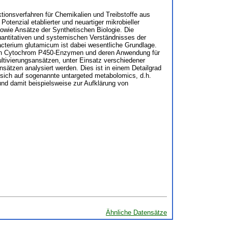
ktionsverfahren für Chemikalien und Treibstoffe aus
enzial etablierter und neuartiger mikrobieller
owie Ansätze der Synthetischen Biologie. Die
uantitativen und systemischen Verständnisses der
cterium glutamicum ist dabei wesentliche Grundlage.
 von Cytochrom P450-Enzymen und deren Anwendung für
ltivierungsansätzen, unter Einsatz verschiedener
sätzen analysiert werden. Dies ist in einem Detailgrad
l sich auf sogenannte untargeted metabolomics, d.h.
 und damit beispielsweise zur Aufklärung von
Ähnliche Datensätze