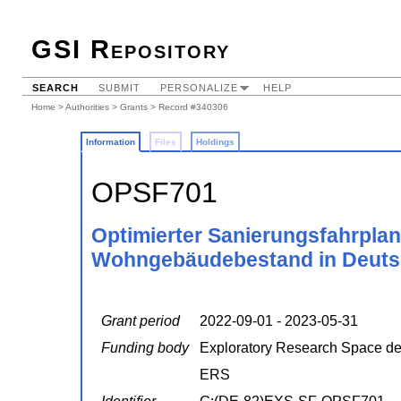
GSI Repository
SEARCH
SUBMIT
PERSONALIZE
HELP
Home
>
Authorities
>
Grants
> Record #340306
Information
Files
Holdings
OPSF701
Optimierter Sanierungsfahrplan
Wohngebäudebestand in Deuts
Grant period
2022-09-01 - 2023-05-31
Funding body
Exploratory Research Space 
ERS