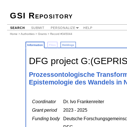
GSI Repository
SEARCH
SUBMIT
PERSONALIZE
HELP
Home
>
Authorities
>
Grants
> Record #345044
Information
Files
Holdings
DFG project G:(GEPRI
Prozessontologische Transform
Epistemologie des Wandels in N
Coordinator
Dr. Ivo Frankenreiter
Grant period
2023 - 2025
Funding body
Deutsche Forschungsgemeinsc